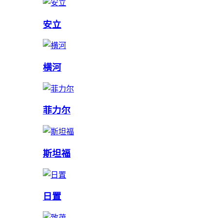
安立
横河
菲力尔
斯坦福
日置