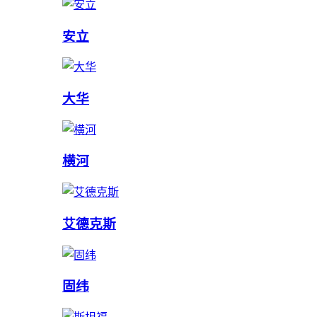
安立
大华
横河
艾德克斯
固纬