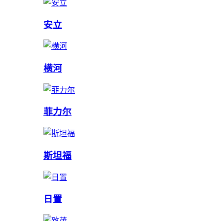
安立
横河
菲力尔
斯坦福
日置