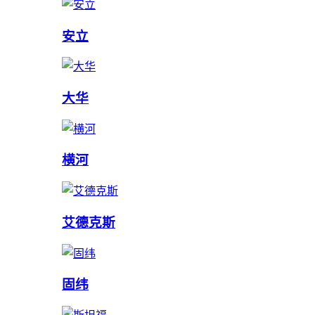
安立
大华
横河
艾德克斯
固纬