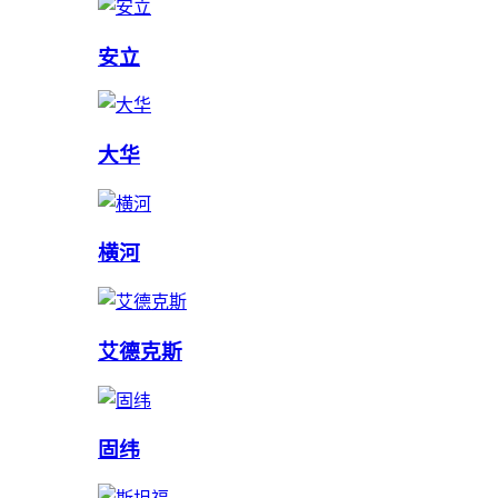
安立
大华
横河
艾德克斯
固纬