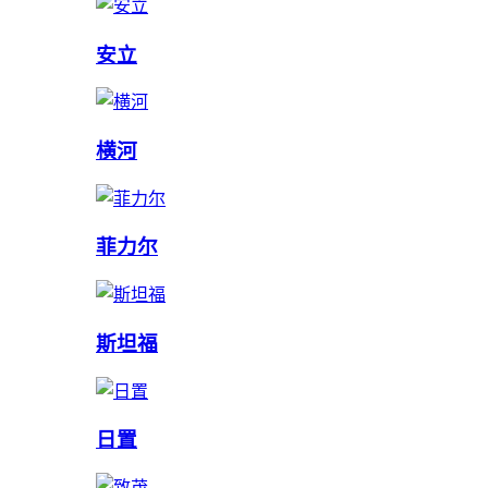
安立
横河
菲力尔
斯坦福
日置