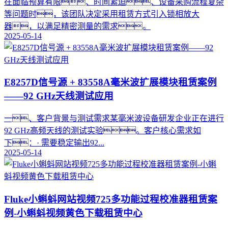
在面临预算有限、时间紧迫、设备采购流程复杂
等问题时，该团队决定采用租赁方式引入锁相放大
器，以满足精密测量的需求。
2025-05-14
E8257D信号源 + 83558A毫米波扩展模块租赁案例
——92 GHz天线测试应用
一、客户背景与测试需求某毫米波设备研发企业正在进行
92 GHz高频天线的测试实验。客户核心需求如
下：· 需要稳定输出92...
2025-05-14
Fluke小蝌蚪网站视频725多功能过程校准器租赁案
例-小蝌蚪视频黄色下载租赁中心