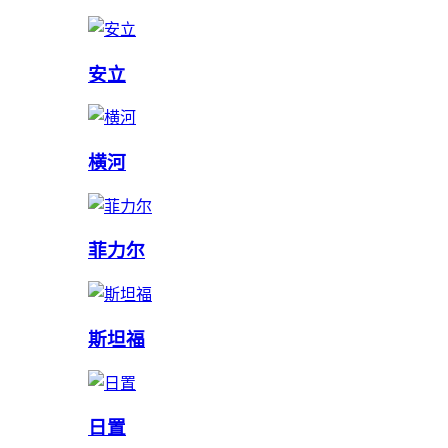
安立
横河
菲力尔
斯坦福
日置