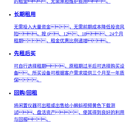
的租金，无需承担维护费用。
长期租用
无需投入大量资金，无需前期成本降低投资风
险。按 6、12、18、24个月
租期，租金优惠比例递增。
先租后买
可自行选择租期，原租期过半后可选择购买设
备。所买设备可根据客户需求提供三个月至一年质
保。
回购/回租
将闲置仪器可出租或出售给小蝌蚪视频黄色下载测
试，盘活资产，使其得到良好的利用
与回报。